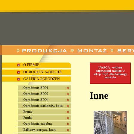
O FIRMIE
UWAGA - wybierz
odpowiedni szablon w
OGRODZENIA-OFERTA
sekcji 'Styl' dla dodanego
artykułu
GALERIA OGRODZEŃ
Ogrodzenia ZPO1
Inne
Ogrodzenia ZPO2
Ogrodzenia ZPO4
Ogrodzenia stadionów, boisk
Bramy
Furtki
Ogrodzenia ozdobne
Balkony, poręcze, kraty