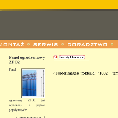
Panel ogrodzeniowy
ZPO2
Panel
^FolderImages("folderId","1002","te
zgrzewany ZPO2 jest
wykonany z prętów
pojedynczych:
pręty pionowe ø 4