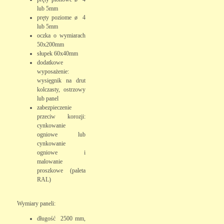
lub 5mm
pręty poziome ø 4
lub 5mm
oczka o wymiarach
50x200mm
słupek 60x40mm
dodatkowe
wyposażenie:
wysięgnik na drut
kolczasty, ostrzowy
lub panel
zabezpieczenie
przeciw korozji:
cynkowanie
ogniowe lub
cynkowanie
ogniowe i
malowanie
proszkowe (paleta
RAL)
Wymiary paneli:
długość 2500 mm,