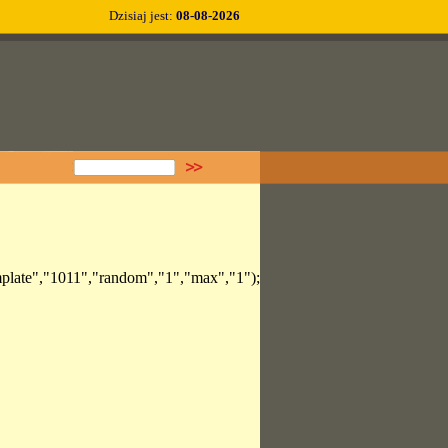
Dzisiaj jest:
08-08-2026
mplate","1011","random","1","max","1");