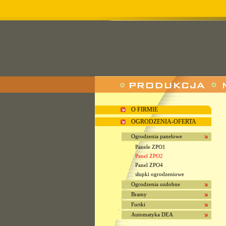
O FIRMIE
OGRODZENIA-OFERTA
Ogrodzenia panelowe
Panele ZPO1
Panel ZPO2
Panel ZPO4
słupki ogrodzeniowe
Ogrodzenia ozdobne
Bramy
Furtki
Automatyka DEA