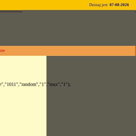
Dzisiaj jest:
07-08-2026
e","1011","random","1","max","1");