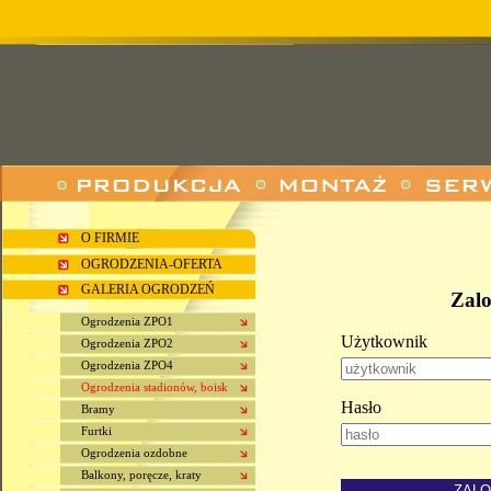
O FIRMIE
OGRODZENIA-OFERTA
GALERIA OGRODZEŃ
Zal
Ogrodzenia ZPO1
Użytkownik
Ogrodzenia ZPO2
Ogrodzenia ZPO4
Ogrodzenia stadionów, boisk
Hasło
Bramy
Furtki
Ogrodzenia ozdobne
Balkony, poręcze, kraty