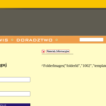
oguj
^FolderImages("folderId","1002","templat